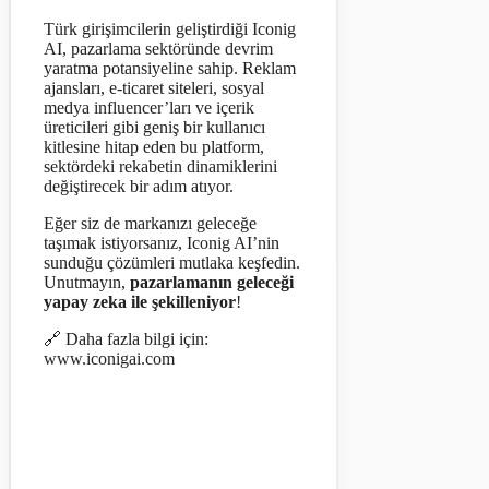
Türk girişimcilerin geliştirdiği Iconig
AI, pazarlama sektöründe devrim
yaratma potansiyeline sahip. Reklam
ajansları, e-ticaret siteleri, sosyal
medya influencer’ları ve içerik
üreticileri gibi geniş bir kullanıcı
kitlesine hitap eden bu platform,
sektördeki rekabetin dinamiklerini
değiştirecek bir adım atıyor.
Eğer siz de markanızı geleceğe
taşımak istiyorsanız, Iconig AI’nin
sunduğu çözümleri mutlaka keşfedin.
Unutmayın,
pazarlamanın geleceği
yapay zeka ile şekilleniyor
!
🔗 Daha fazla bilgi için:
www.iconigai.com