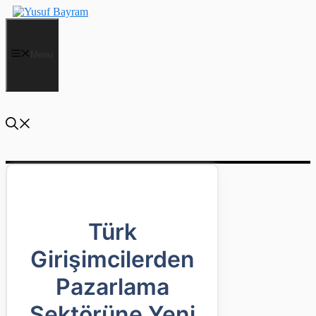
İçeriğe
atla
Menu
Türk
Girişimcilerden
Pazarlama
Sektörüne Yeni