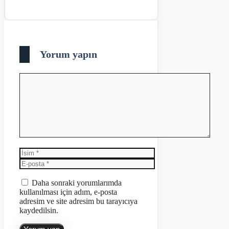
Yorum yapın
Yorum
İsim
E-
posta
İnternet
sitesi
Daha sonraki yorumlarımda
kullanılması için adım, e-posta
adresim ve site adresim bu tarayıcıya
kaydedilsin.