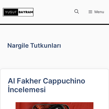
İçeriğe
atla
Menu
Nargile Tutkunları
Al Fakher Cappuchino
İncelemesi