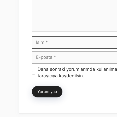
İsim
E-
posta
İnternet
Daha sonraki yorumlarımda kullanılma
sitesi
tarayıcıya kaydedilsin.