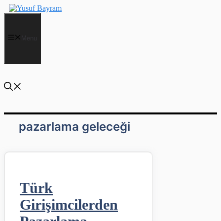
İçeriğe
atla
Menu
pazarlama geleceği
Türk
Girişimcilerden