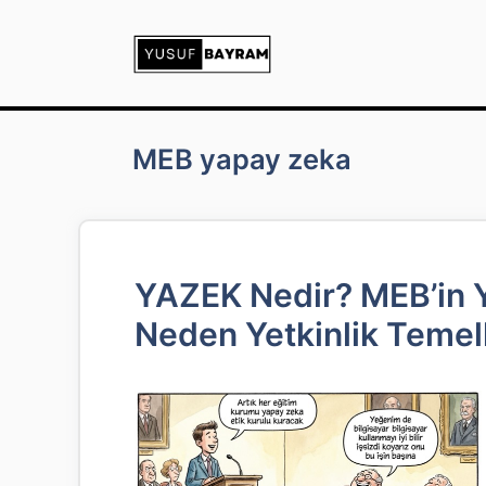
İçeriğe
atla
MEB yapay zeka
YAZEK Nedir? MEB’in Y
Neden Yetkinlik Temell