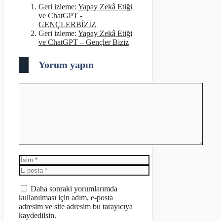
Geri izleme:
Yapay Zekâ Etiği
ve ChatGPT -
GENÇLERBİZİZ
Geri izleme:
Yapay Zekâ Etiği
ve ChatGPT – Gençler Biziz
Yorum yapın
Yorum
İsim
E-
posta
İnternet
sitesi
Daha sonraki yorumlarımda
kullanılması için adım, e-posta
adresim ve site adresim bu tarayıcıya
kaydedilsin.