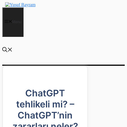
İçeriğe
atla
Menu
ChatGPT
tehlikeli mi? –
ChatGPT’nin
zararları neler?