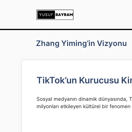
İçeriğe
atla
Zhang Yiming’in Vizyonu
TikTok’un Kurucusu K
Sosyal medyanın dinamik dünyasında, TikTo
milyonları etkileyen kültürel bir fenomen o