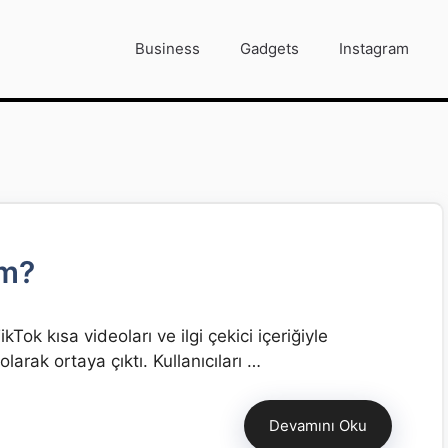
Business
Gadgets
Instagram
im?
k kısa videoları ve ilgi çekici içeriğiyle
larak ortaya çıktı. Kullanıcıları …
Devamını Oku