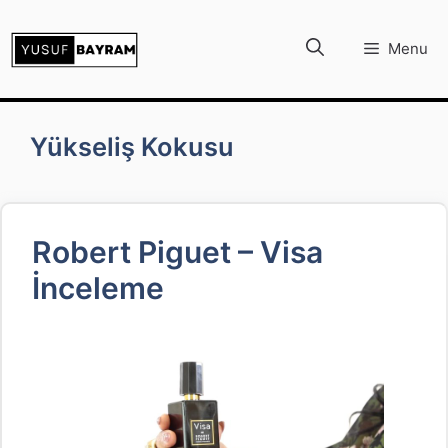
İçeriğe
atla
Menu
Yükseliş Kokusu
Robert Piguet – Visa
İnceleme