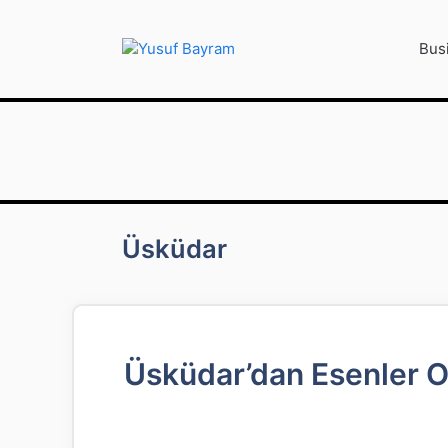
İçeriğe
atla
Bus
Üsküdar
Üsküdar’dan Esenler Ot