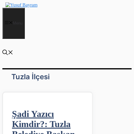
İçeriğe
atla
Menu
Tuzla İlçesi
Şadi Yazıcı
Kimdir?: Tuzla