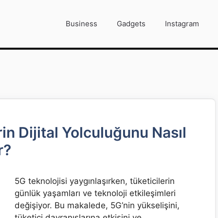
Business
Gadgets
Instagram
in Dijital Yolculuğunu Nasıl
r?
5G teknolojisi yaygınlaşırken, tüketicilerin
günlük yaşamları ve teknoloji etkileşimleri
değişiyor. Bu makalede, 5G’nin yükselişini,
tüketici davranışlarına etkisini ve