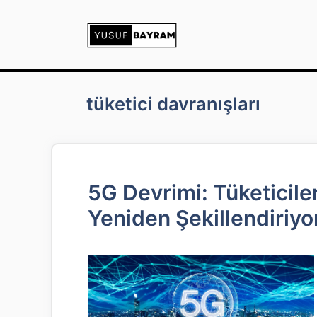
İçeriğe
atla
tüketici davranışları
5G Devrimi: Tüketiciler
Yeniden Şekillendiriyo