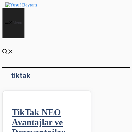
İçeriğe
atla
Menu
tiktak
TikTak NEO
Avantajlar ve