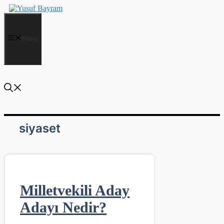
İçeriğe
atla
Menu
siyaset
Milletvekili Aday
Adayı Nedir?