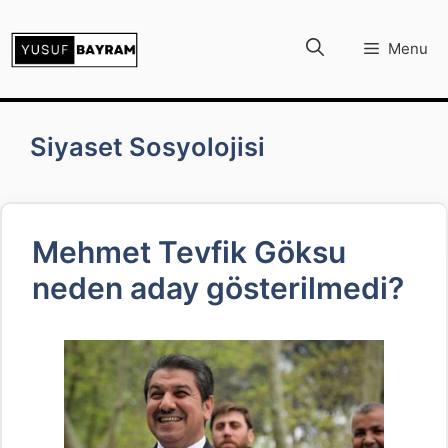
İçeriğe
atla
Menu
Siyaset Sosyolojisi
Mehmet Tevfik Göksu
neden aday gösterilmedi?