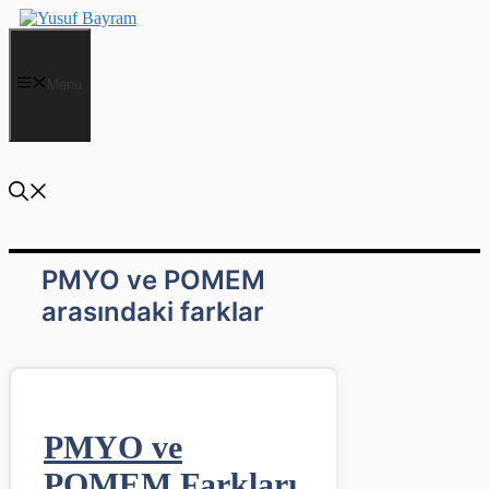
İçeriğe
atla
Menu
PMYO ve POMEM
arasındaki farklar
PMYO ve
POMEM Farkları