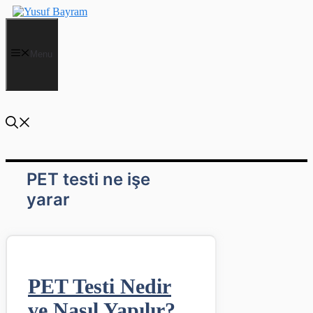
İçeriğe
atla
Menu
PET testi ne işe
yarar
PET Testi Nedir
ve Nasıl Yapılır?