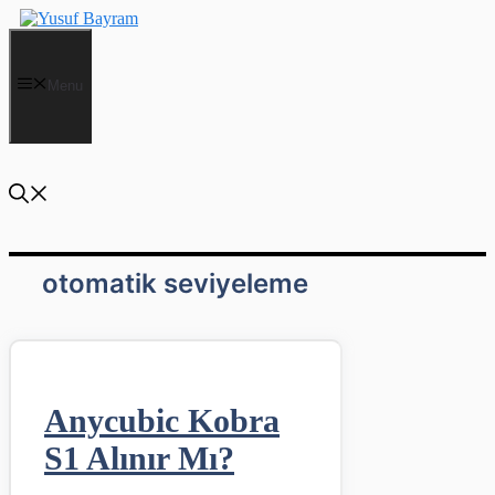
İçeriğe
atla
Menu
otomatik seviyeleme
Anycubic Kobra
S1 Alınır Mı?