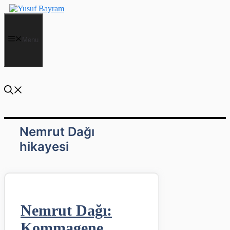
İçeriğe
atla
Menu
Nemrut Dağı
hikayesi
Nemrut Dağı:
Kommagene