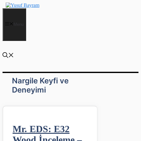
İçeriğe
atla
Menu
Nargile Keyfi ve
Deneyimi
Mr. EDS: E32
Wood İnceleme –