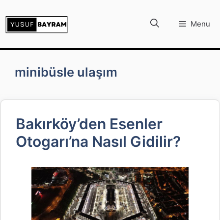
İçeriğe
atla
Menu
minibüsle ulaşım
Bakırköy’den Esenler
Otogarı’na Nasıl Gidilir?