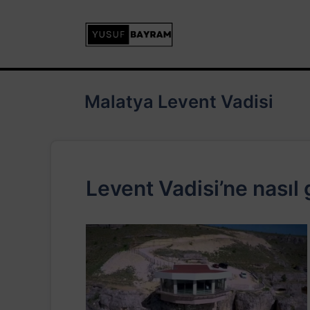
İçeriğe
atla
Malatya Levent Vadisi
Levent Vadisi’ne nasıl g