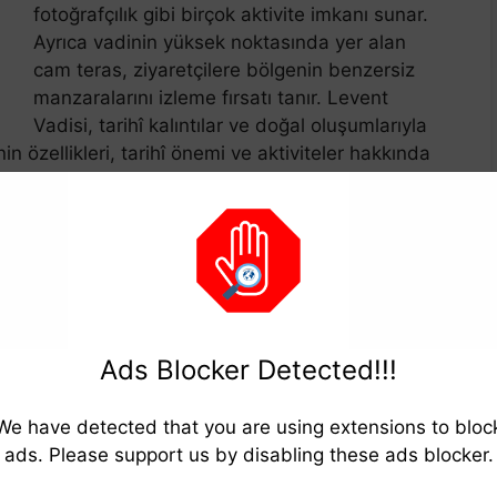
fotoğrafçılık gibi birçok aktivite imkanı sunar.
Ayrıca vadinin yüksek noktasında yer alan
cam teras, ziyaretçilere bölgenin benzersiz
manzaralarını izleme fırsatı tanır. Levent
Vadisi, tarihî kalıntılar ve doğal oluşumlarıyla
in özellikleri, tarihî önemi ve aktiviteler hakkında
yin.
Ads Blocker Detected!!!
We have detected that you are using extensions to bloc
ads. Please support us by disabling these ads blocker.