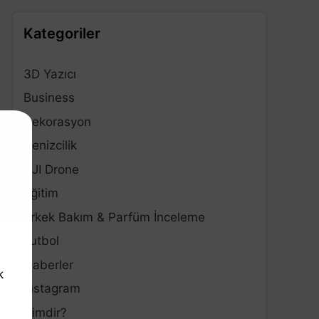
Kategoriler
3D Yazıcı
Business
Dekorasyon
Denizcilik
DJI Drone
Eğitim
Erkek Bakım & Parfüm İnceleme
Futbol
Haberler
k
Instagram
Kimdir?