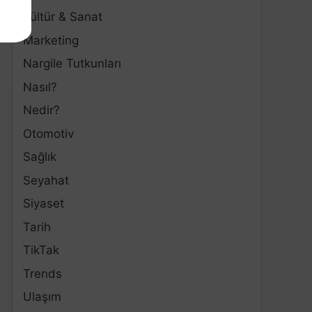
Kültür & Sanat
Marketing
Nargile Tutkunları
Nasıl?
Nedir?
Otomotiv
Sağlık
Seyahat
Siyaset
Tarih
TikTak
Trends
Ulaşım