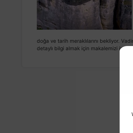
doğa ve tarih meraklılarını bekliyor. Vadin
detaylı bilgi almak için makalemizi incele