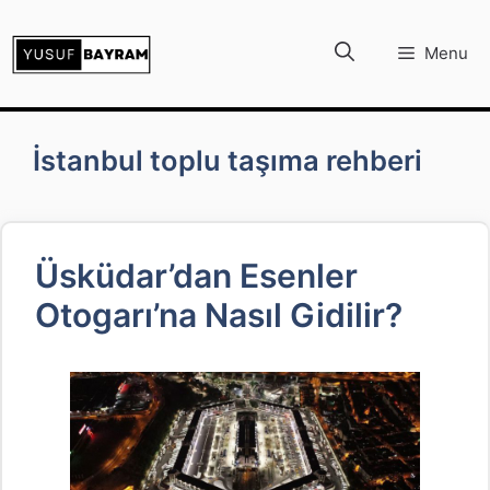
İçeriğe
atla
Menu
İstanbul toplu taşıma rehberi
Üsküdar’dan Esenler
Otogarı’na Nasıl Gidilir?