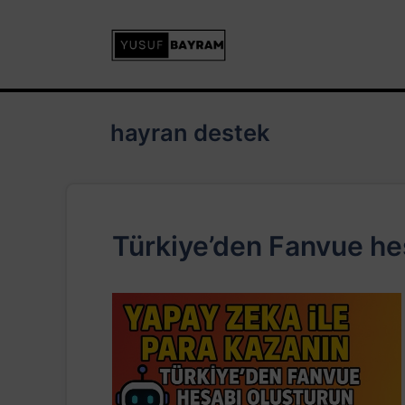
İçeriğe
atla
hayran destek
Türkiye’den Fanvue hesa