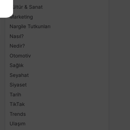
Kültür & Sanat
Marketing
Nargile Tutkunları
Nasıl?
Nedir?
Otomotiv
Sağlık
Seyahat
Siyaset
Tarih
TikTak
Trends
Ulaşım