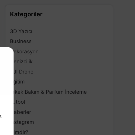
Kategoriler
3D Yazıcı
Business
Dekorasyon
Denizcilik
DJI Drone
Eğitim
Erkek Bakım & Parfüm İnceleme
Futbol
Haberler
k
Instagram
Kimdir?