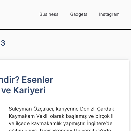
Business
Gadgets
Instagram
23
dir? Esenler
ve Kariyeri
Süleyman Özçakıcı, kariyerine Denizli Çardak
Kaymakam Vekili olarak başlamış ve birçok il
ve ilçede kaymakamlık yapmıştır. İngiltere’de
eğitim almış, İzmir Ekonomi Üniversitesi’nde