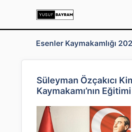
İçeriğe
atla
Esenler Kaymakamlığı 20
Süleyman Özçakıcı Kim
Kaymakamı’nın Eğitimi 