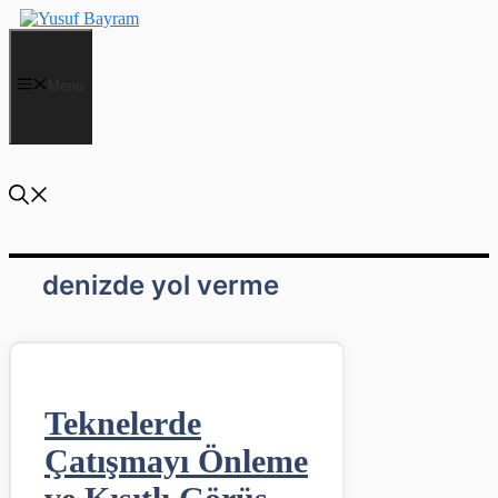
İçeriğe
atla
Menu
denizde yol verme
Teknelerde
Çatışmayı Önleme