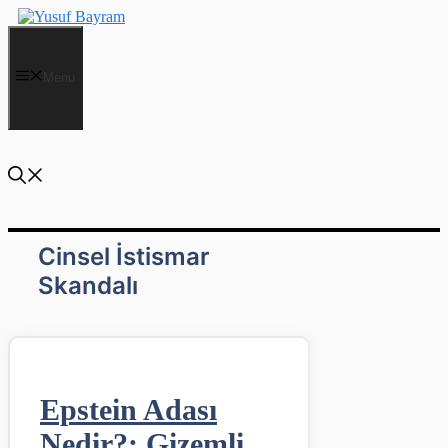
İçeriğe
atla
Menu
Cinsel İstismar
Skandalı
Epstein Adası
Nedir?: Gizemli