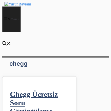
İçeriğe
atla
Menu
chegg
Chegg Ücretsiz
Soru