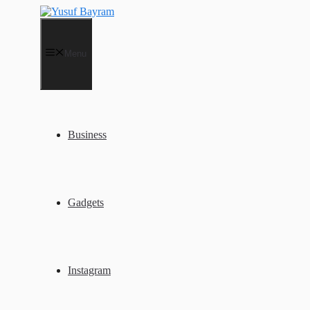
İçeriğe
atla
Menu
Business
Gadgets
Instagram